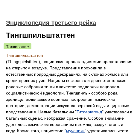
Энциклопедия Третьего рейха
Тингшпильштаттен
Толкование
Тингшпильштаттен
(ThingspielstItten), нацистские пропагандистские представления
на открытом воздухе. Представления проходили в
естественных природных декорациях, на склонах холмов или
среди древних руин. Нацисты воскрешали древнетевтонские
родовые собрания тинги в качестве поддержки национал-
социалистической идеологии. Тингшпиль - особого рода
зрелище, включавшее военные построения, языческие
оратории, демонстрации искусства верховой езды и цирковые
представления. Целые батальоны "
Гитлерюгенд
" участвовали в
батальных сценах, изображая сражение. Особое внимание
уделялось языческим верованиям в землю, воздух, огонь и
воду. Кроме того, нацистские "
мученики
" удостаивались чести